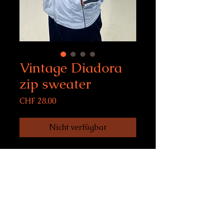
Vintage Diadora
zip sweater
Preis
CHF 28.00
Nicht verfügbar
Vintage Diadora zip
sweater
Size 52 (L) , fits men L
Condition: 10/10
model size: 188 cm